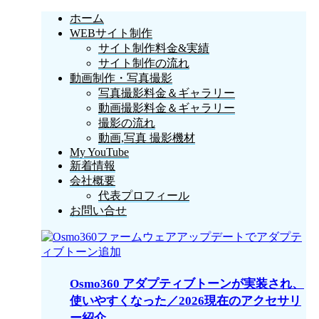
ホーム
WEBサイト制作
サイト制作料金&実績
サイト制作の流れ
動画制作・写真撮影
写真撮影料金＆ギャラリー
動画撮影料金＆ギャラリー
撮影の流れ
動画,写真 撮影機材
My YouTube
新着情報
会社概要
代表プロフィール
お問い合せ
Osmo360 アダプティブトーンが実装され、
使いやすくなった／2026現在のアクセサリ
ー紹介