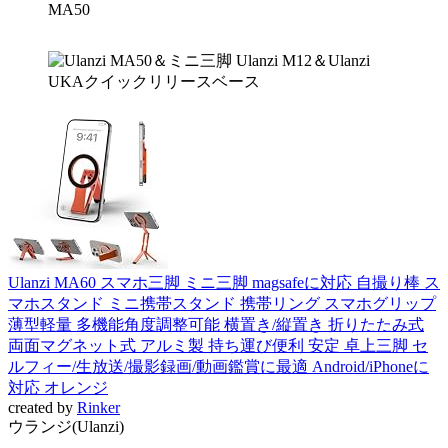
Ulanzi MA60 スマホ三脚 ミニ三脚 magsafeに対応 自撮り棒 ス
マホスタンド ミニ携帯スタンド 携帯リング スマホグリップ
薄型軽量 多機能角度調整可能 横置き/縦置き 折りたたみ式
両面マグネット式 アルミ製 持ち運び便利 安定 卓上三脚 セ
ルフィー/生放送/撮影録画/動画鑑賞に最適 Android/iPhoneに
対応 オレンジ
created by
Rinker
ウランジ(Ulanzi)