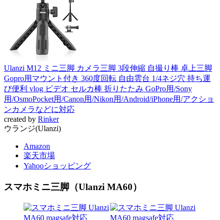
Ulanzi M12 ミニ三脚 カメラ三脚 3段伸縮 自撮り棒 卓上三脚
Gopro用マウント付き 360度回転 自由雲台 1/4ネジ穴 持ち運
び便利 vlog ビデオ セルカ棒 折りたたみ GoPro用/Sony
用/OsmoPocket用/Canon用/Nikon用/Android/iPhone用/アクショ
ンカメラなどに対応
created by
Rinker
ウランジ(Ulanzi)
Amazon
楽天市場
Yahooショッピング
スマホミニ三脚（Ulanzi MA60）