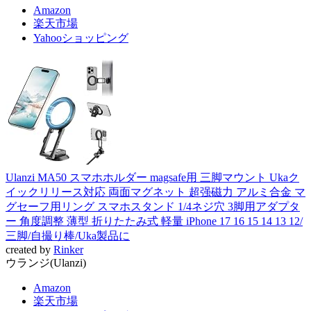
Amazon
楽天市場
Yahooショッピング
Ulanzi MA50 スマホホルダー magsafe用 三脚マウント Ukaク
イックリリース対応 両面マグネット 超强磁力 アルミ合金 マ
グセーフ用リング スマホスタンド 1/4ネジ穴 3脚用アダプタ
ー 角度調整 薄型 折りたたみ式 軽量 iPhone 17 16 15 14 13 12/
三脚/自撮り棒/Uka製品に
created by
Rinker
ウランジ(Ulanzi)
Amazon
楽天市場